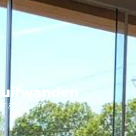
chuifwanden
het goede adres.