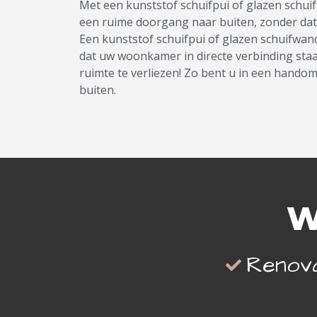
Met een kunststof schuifpui of glazen schui
een ruime doorgang naar buiten, zonder dat 
Een kunststof schuifpui of glazen schuifwan
dat uw woonkamer in directe verbinding staa
ruimte te verliezen! Zo bent u in een hando
buiten.
W
Renova