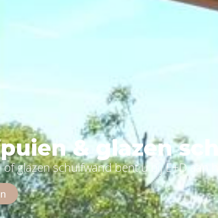
fpuien & glazen s
 of glazen schuifwand bent u bij E+D aan 
en