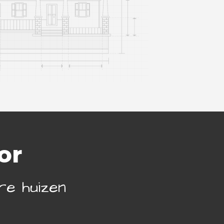
or
ere huizen