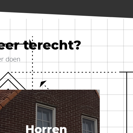
eer terecht?
er doen
Horren