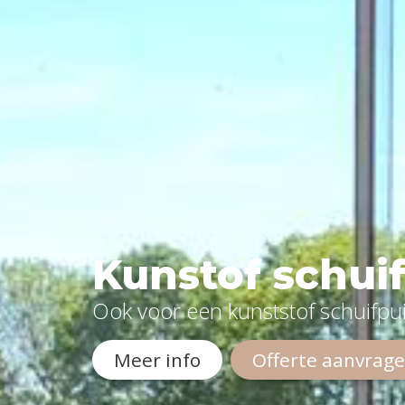
Kunstof schui
Ook voor een kunststof schuifpui
Meer info
Offerte aanvrag